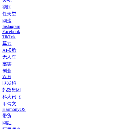
央视
德国
任天堂
网速
Instagram
Facebook
TikTok
算力
AI换脸
无人车
高德
创业
WiFi
联发科
蚂蚁集团
科大讯飞
甲骨文
HarmonyOS
带货
网红