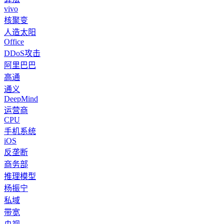
vivo
核聚变
人造太阳
Office
DDoS攻击
阿里巴巴
高通
通义
DeepMind
运营商
CPU
手机系统
iOS
反垄断
商务部
推理模型
杨振宁
私域
带宽