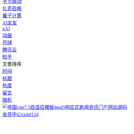
字节跳动
扎克伯格
量子计算
AI女友
xAI
动画
月球
腾讯云
知乎
文章排序
时间
标题
热度
留言
随机