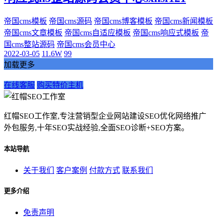
帝国cms模板
帝国cms源码
帝国cms博客模板
帝国cms新闻模板
帝国cms文章模板
帝国cms自适应模板
帝国cms响应式模板
帝
国cms整站源码
帝国cms会员中心
2022-03-05
11.6W
99
加载更多
在线客服
购买特价主机
红帽SEO工作室,专注营销型企业网站建设SEO优化网络推广
外包服务,十年SEO实战经验,全面SEO诊断+SEO方案。
本站导航
关于我们
客户案例
付款方式
联系我们
更多介绍
免责声明