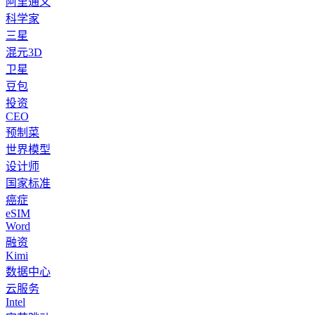
阿里通义
科学家
三星
混元3D
卫星
豆包
投资
CEO
预制菜
世界模型
设计师
国家标准
癌症
eSIM
Word
融资
Kimi
数据中心
云服务
Intel