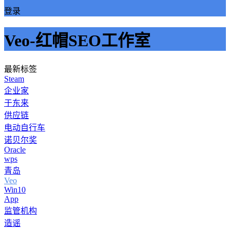
登录
Veo-红帽SEO工作室
最新标签
Steam
企业家
于东来
供应链
电动自行车
诺贝尔奖
Oracle
wps
青岛
Veo
Win10
App
监管机构
造谣