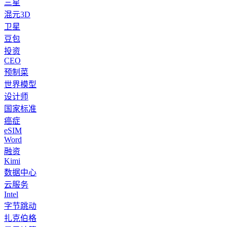
三星
混元3D
卫星
豆包
投资
CEO
预制菜
世界模型
设计师
国家标准
癌症
eSIM
Word
融资
Kimi
数据中心
云服务
Intel
字节跳动
扎克伯格