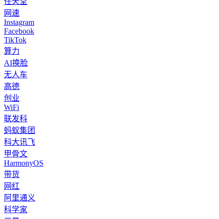
任天堂
网速
Instagram
Facebook
TikTok
算力
AI换脸
无人车
高德
创业
WiFi
联发科
蚂蚁集团
科大讯飞
甲骨文
HarmonyOS
带货
网红
阿里通义
科学家