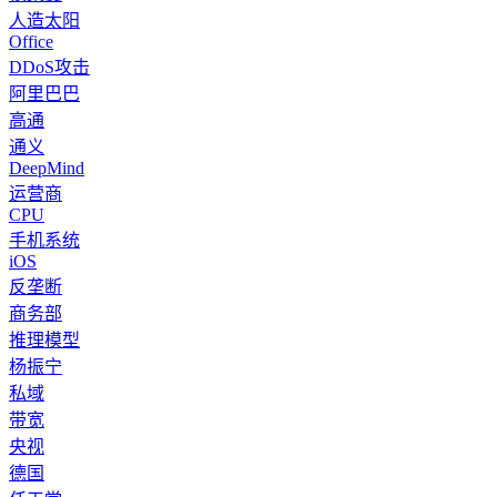
人造太阳
Office
DDoS攻击
阿里巴巴
高通
通义
DeepMind
运营商
CPU
手机系统
iOS
反垄断
商务部
推理模型
杨振宁
私域
带宽
央视
德国