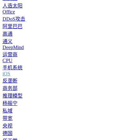
人造太阳
Office
DDoS攻击
阿里巴巴
高通
通义
DeepMind
运营商
CPU
手机系统
iOS
反垄断
商务部
推理模型
杨振宁
私域
带宽
央视
德国