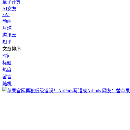
量子计算
AI女友
xAI
动画
月球
腾讯云
知乎
文章排序
时间
标题
热度
留言
随机