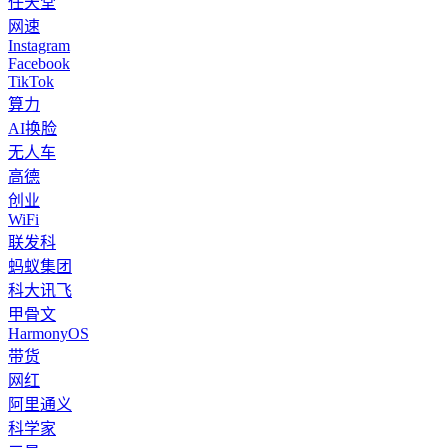
任天堂
网速
Instagram
Facebook
TikTok
算力
AI换脸
无人车
高德
创业
WiFi
联发科
蚂蚁集团
科大讯飞
甲骨文
HarmonyOS
带货
网红
阿里通义
科学家