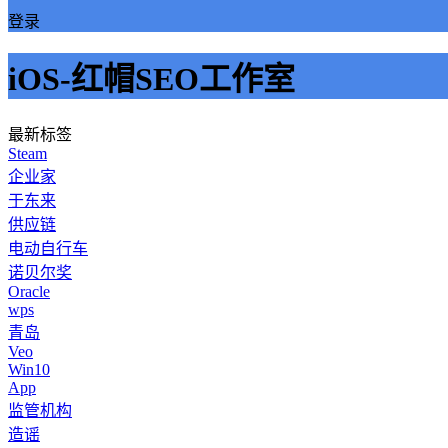
登录
iOS-红帽SEO工作室
最新标签
Steam
企业家
于东来
供应链
电动自行车
诺贝尔奖
Oracle
wps
青岛
Veo
Win10
App
监管机构
造谣