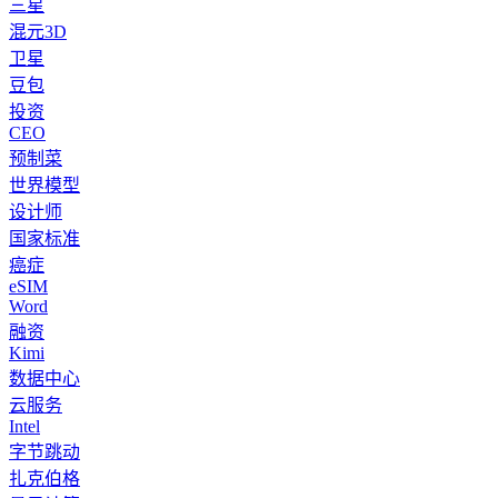
三星
混元3D
卫星
豆包
投资
CEO
预制菜
世界模型
设计师
国家标准
癌症
eSIM
Word
融资
Kimi
数据中心
云服务
Intel
字节跳动
扎克伯格