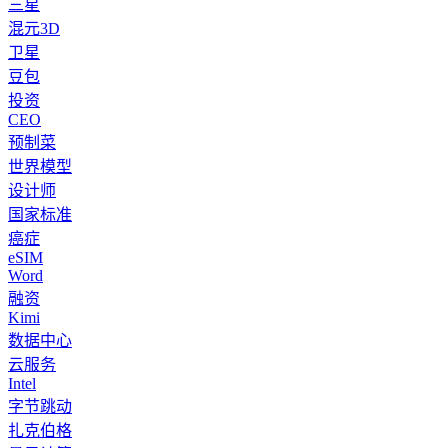
三星
混元3D
卫星
豆包
投资
CEO
预制菜
世界模型
设计师
国家标准
癌症
eSIM
Word
融资
Kimi
数据中心
云服务
Intel
字节跳动
扎克伯格