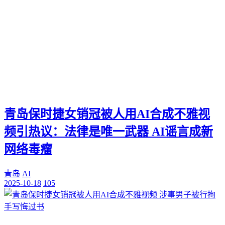
青岛保时捷女销冠被人用AI合成不雅视
频引热议：法律是唯一武器 AI谣言成新
网络毒瘤
青岛
AI
2025-10-18
105