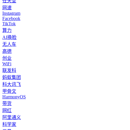
任天堂
网速
Instagram
Facebook
TikTok
算力
AI换脸
无人车
高德
创业
WiFi
联发科
蚂蚁集团
科大讯飞
甲骨文
HarmonyOS
带货
网红
阿里通义
科学家