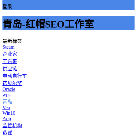
登录
青岛-红帽SEO工作室
最新标签
Steam
企业家
于东来
供应链
电动自行车
诺贝尔奖
Oracle
wps
青岛
Veo
Win10
App
监管机构
造谣