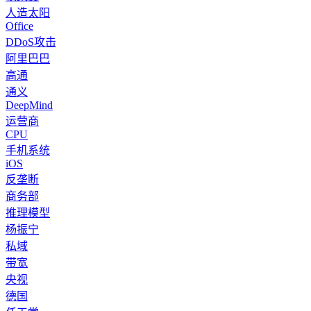
人造太阳
Office
DDoS攻击
阿里巴巴
高通
通义
DeepMind
运营商
CPU
手机系统
iOS
反垄断
商务部
推理模型
杨振宁
私域
带宽
央视
德国