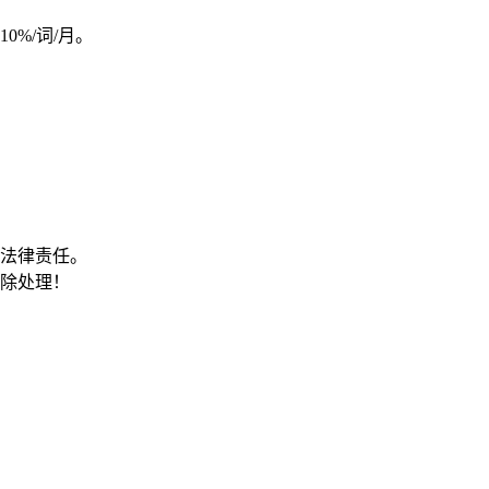
%/词/月。
关法律责任。
删除处理！