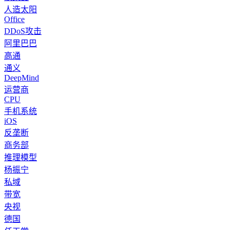
人造太阳
Office
DDoS攻击
阿里巴巴
高通
通义
DeepMind
运营商
CPU
手机系统
iOS
反垄断
商务部
推理模型
杨振宁
私域
带宽
央视
德国