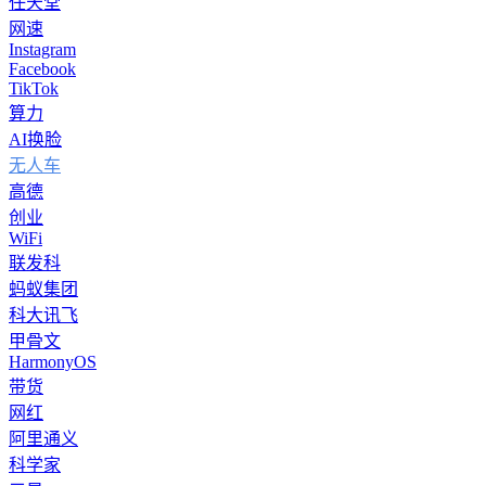
任天堂
网速
Instagram
Facebook
TikTok
算力
AI换脸
无人车
高德
创业
WiFi
联发科
蚂蚁集团
科大讯飞
甲骨文
HarmonyOS
带货
网红
阿里通义
科学家