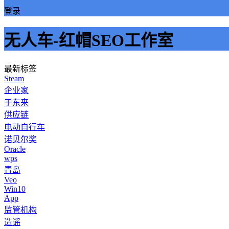
登录
无人车-红帽SEO工作室
最新标签
Steam
企业家
于东来
供应链
电动自行车
诺贝尔奖
Oracle
wps
青岛
Veo
Win10
App
监管机构
造谣