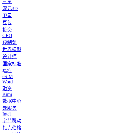
三星
混元3D
卫星
豆包
投资
CEO
预制菜
世界模型
设计师
国家标准
癌症
eSIM
Word
融资
Kimi
数据中心
云服务
Intel
字节跳动
扎克伯格