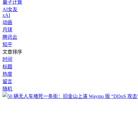
量子计算
AI女友
xAI
动画
月球
腾讯云
知乎
文章排序
时间
标题
热度
留言
随机