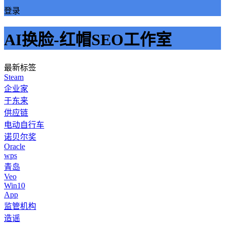
登录
AI换脸-红帽SEO工作室
最新标签
Steam
企业家
于东来
供应链
电动自行车
诺贝尔奖
Oracle
wps
青岛
Veo
Win10
App
监管机构
造谣