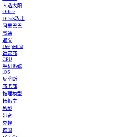
人造太阳
Office
DDoS攻击
阿里巴巴
高通
通义
DeepMind
运营商
CPU
手机系统
iOS
反垄断
商务部
推理模型
杨振宁
私域
带宽
央视
德国