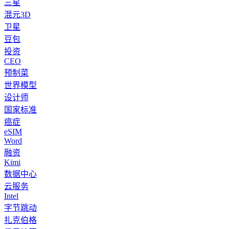
三星
混元3D
卫星
豆包
投资
CEO
预制菜
世界模型
设计师
国家标准
癌症
eSIM
Word
融资
Kimi
数据中心
云服务
Intel
字节跳动
扎克伯格