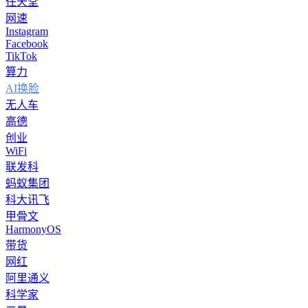
任天堂
网速
Instagram
Facebook
TikTok
算力
AI换脸
无人车
高德
创业
WiFi
联发科
蚂蚁集团
科大讯飞
甲骨文
HarmonyOS
带货
网红
阿里通义
科学家