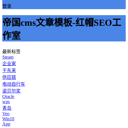
登录
帝国cms文章模板-红帽SEO工
作室
最新标签
Steam
企业家
于东来
供应链
电动自行车
诺贝尔奖
Oracle
wps
青岛
Veo
Win10
App