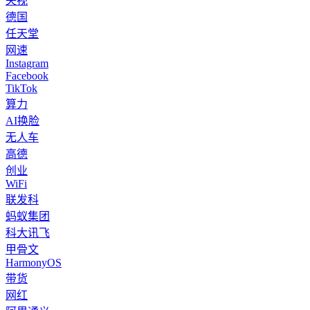
央视
德国
任天堂
网速
Instagram
Facebook
TikTok
算力
AI换脸
无人车
高德
创业
WiFi
联发科
蚂蚁集团
科大讯飞
甲骨文
HarmonyOS
带货
网红