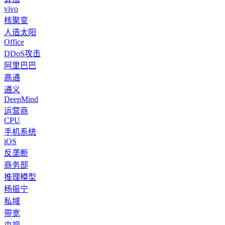
vivo
核聚变
人造太阳
Office
DDoS攻击
阿里巴巴
高通
通义
DeepMind
运营商
CPU
手机系统
iOS
反垄断
商务部
推理模型
杨振宁
私域
带宽