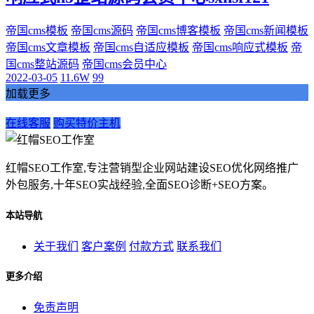
帝国cms模板
帝国cms源码
帝国cms博客模板
帝国cms新闻模板
帝国cms文章模板
帝国cms自适应模板
帝国cms响应式模板
帝
国cms整站源码
帝国cms会员中心
2022-03-05
11.6W
99
加载更多
在线客服
购买特价主机
红帽SEO工作室,专注营销型企业网站建设SEO优化网络推广
外包服务,十年SEO实战经验,全面SEO诊断+SEO方案。
本站导航
关于我们
客户案例
付款方式
联系我们
更多介绍
免责声明