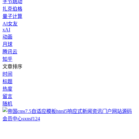
字节跳动
扎克伯格
量子计算
AI女友
xAI
动画
月球
腾讯云
知乎
文章排序
时间
标题
热度
留言
随机