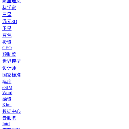
阿里通义
科学家
三星
混元3D
卫星
豆包
投资
CEO
预制菜
世界模型
设计师
国家标准
癌症
eSIM
Word
融资
Kimi
数据中心
云服务
Intel