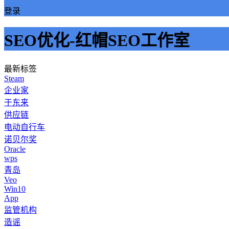
登录
SEO优化-红帽SEO工作室
最新标签
Steam
企业家
于东来
供应链
电动自行车
诺贝尔奖
Oracle
wps
青岛
Veo
Win10
App
监管机构
造谣