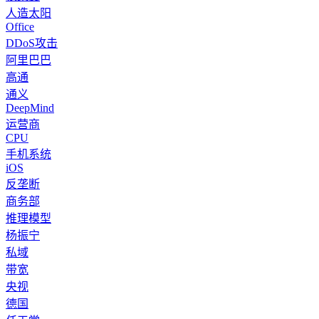
人造太阳
Office
DDoS攻击
阿里巴巴
高通
通义
DeepMind
运营商
CPU
手机系统
iOS
反垄断
商务部
推理模型
杨振宁
私域
带宽
央视
德国