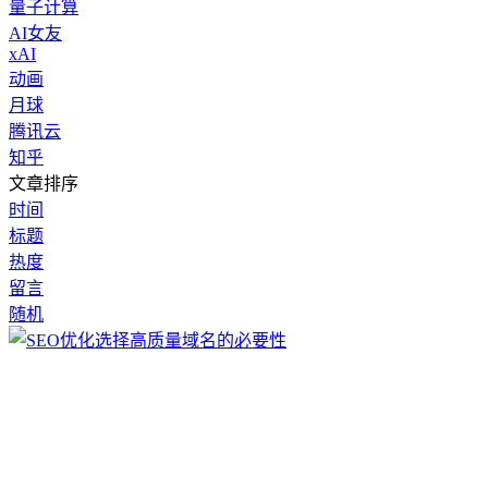
量子计算
AI女友
xAI
动画
月球
腾讯云
知乎
文章排序
时间
标题
热度
留言
随机