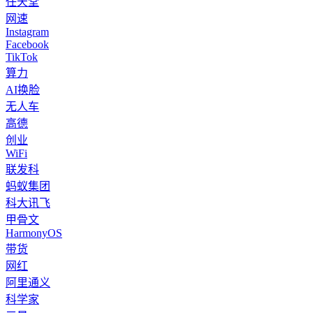
任天堂
网速
Instagram
Facebook
TikTok
算力
AI换脸
无人车
高德
创业
WiFi
联发科
蚂蚁集团
科大讯飞
甲骨文
HarmonyOS
带货
网红
阿里通义
科学家