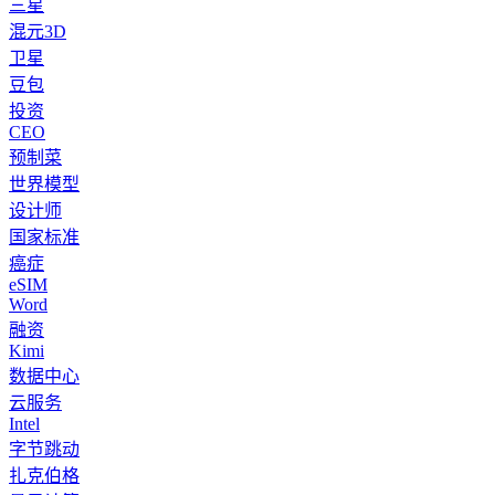
三星
混元3D
卫星
豆包
投资
CEO
预制菜
世界模型
设计师
国家标准
癌症
eSIM
Word
融资
Kimi
数据中心
云服务
Intel
字节跳动
扎克伯格