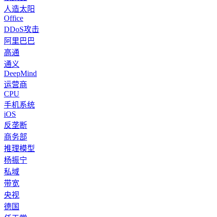
人造太阳
Office
DDoS攻击
阿里巴巴
高通
通义
DeepMind
运营商
CPU
手机系统
iOS
反垄断
商务部
推理模型
杨振宁
私域
带宽
央视
德国