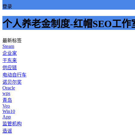
登录
个人养老金制度-红帽SEO工作
最新标签
Steam
企业家
于东来
供应链
电动自行车
诺贝尔奖
Oracle
wps
青岛
Veo
Win10
App
监管机构
造谣