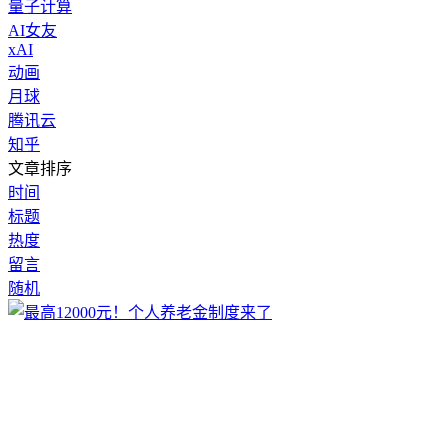
量子计算
AI女友
xAI
动画
月球
腾讯云
知乎
文章排序
时间
标题
热度
留言
随机