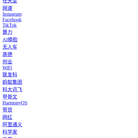
任天堂
网速
Instagram
Facebook
TikTok
算力
AI换脸
无人车
高德
创业
WiFi
联发科
蚂蚁集团
科大讯飞
甲骨文
HarmonyOS
带货
网红
阿里通义
科学家