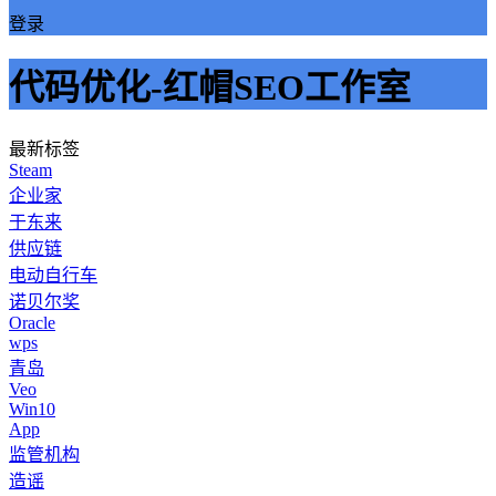
登录
代码优化-红帽SEO工作室
最新标签
Steam
企业家
于东来
供应链
电动自行车
诺贝尔奖
Oracle
wps
青岛
Veo
Win10
App
监管机构
造谣