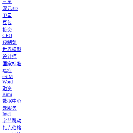
三星
混元3D
卫星
豆包
投资
CEO
预制菜
世界模型
设计师
国家标准
癌症
eSIM
Word
融资
Kimi
数据中心
云服务
Intel
字节跳动
扎克伯格