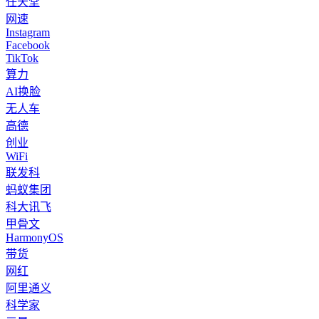
任天堂
网速
Instagram
Facebook
TikTok
算力
AI换脸
无人车
高德
创业
WiFi
联发科
蚂蚁集团
科大讯飞
甲骨文
HarmonyOS
带货
网红
阿里通义
科学家