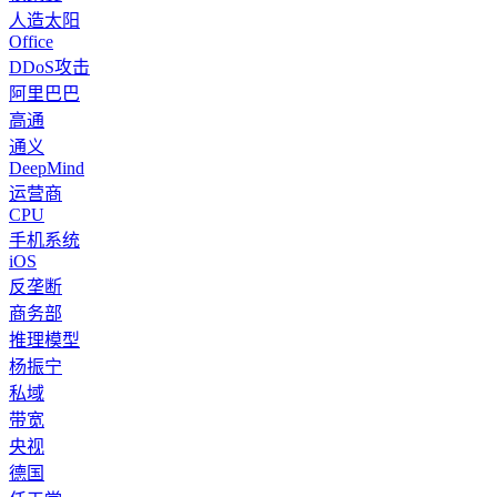
人造太阳
Office
DDoS攻击
阿里巴巴
高通
通义
DeepMind
运营商
CPU
手机系统
iOS
反垄断
商务部
推理模型
杨振宁
私域
带宽
央视
德国