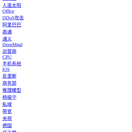
人造太阳
Office
DDoS攻击
阿里巴巴
高通
通义
DeepMind
运营商
CPU
手机系统
iOS
反垄断
商务部
推理模型
杨振宁
私域
带宽
央视
德国