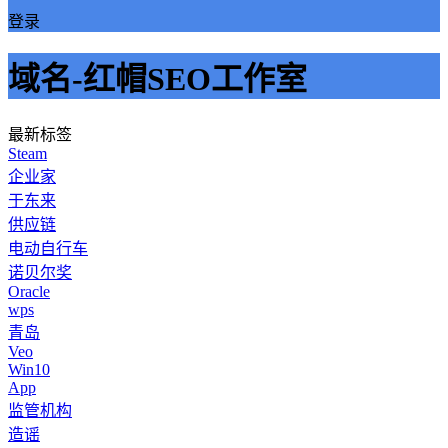
登录
域名-红帽SEO工作室
最新标签
Steam
企业家
于东来
供应链
电动自行车
诺贝尔奖
Oracle
wps
青岛
Veo
Win10
App
监管机构
造谣