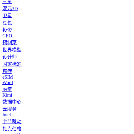
三星
混元3D
卫星
豆包
投资
CEO
预制菜
世界模型
设计师
国家标准
癌症
eSIM
Word
融资
Kimi
数据中心
云服务
Intel
字节跳动
扎克伯格