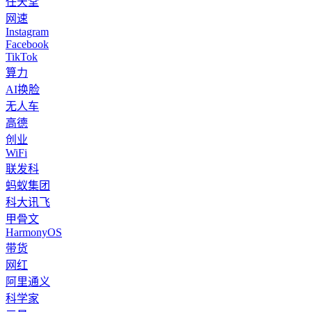
任天堂
网速
Instagram
Facebook
TikTok
算力
AI换脸
无人车
高德
创业
WiFi
联发科
蚂蚁集团
科大讯飞
甲骨文
HarmonyOS
带货
网红
阿里通义
科学家