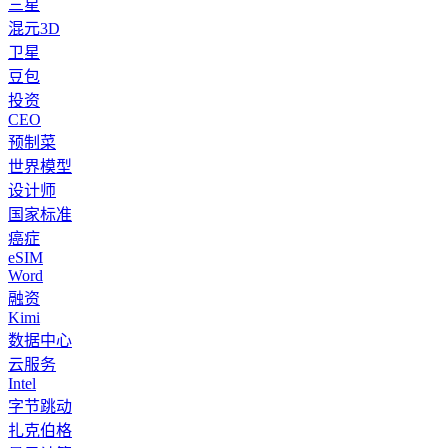
三星
混元3D
卫星
豆包
投资
CEO
预制菜
世界模型
设计师
国家标准
癌症
eSIM
Word
融资
Kimi
数据中心
云服务
Intel
字节跳动
扎克伯格