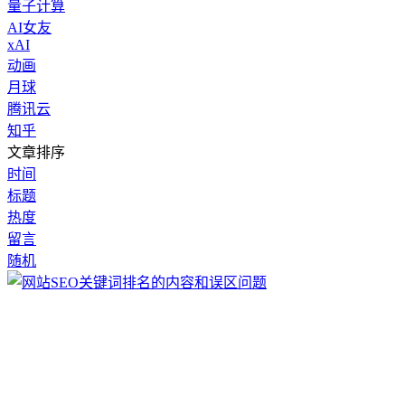
量子计算
AI女友
xAI
动画
月球
腾讯云
知乎
文章排序
时间
标题
热度
留言
随机