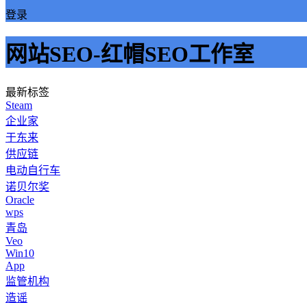
登录
网站SEO-红帽SEO工作室
最新标签
Steam
企业家
于东来
供应链
电动自行车
诺贝尔奖
Oracle
wps
青岛
Veo
Win10
App
监管机构
造谣