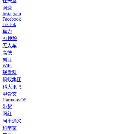
任天堂
网速
Instagram
Facebook
TikTok
算力
AI换脸
无人车
高德
创业
WiFi
联发科
蚂蚁集团
科大讯飞
甲骨文
HarmonyOS
带货
网红
阿里通义
科学家