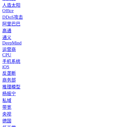
人造太阳
Office
DDoS攻击
阿里巴巴
高通
通义
DeepMind
运营商
CPU
手机系统
iOS
反垄断
商务部
推理模型
杨振宁
私域
带宽
央视
德国