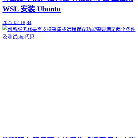
WSL 安装 Ubuntu
2025-02-18
84