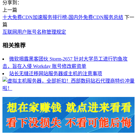
分享到：
上一篇
十大免费CDN加速服务排行榜-国内外免费CDN服务总结
下一
篇
互联网用户账号名称管理规定
相关推荐
微软揭露黑客团伙 Storm-2657 针对大学员工进行钓鱼攻
击，旨在入侵 Workday 账号修改薪资单
站长无缝迁移网站服务器或主机的注意事项