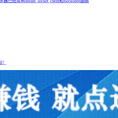
stream_socket_client和fsockopen函数