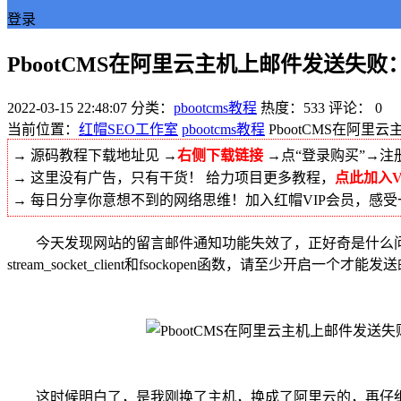
登录
PbootCMS在阿里云主机上邮件发送失败：服务器已
2022-03-15 22:48:07
分类：
pbootcms教程
热度：533
评论：
0
当前位置：
红帽SEO工作室
pbootcms教程
PbootCMS在阿里云主
→ 源码教程下载地址见 →
右侧下载链接
→点“登录购买”→注
→ 这里没有广告，只有干货！ 给力项目更多教程，
点此加入V
→ 每日分享你意想不到的网络思维！加入红帽VIP会员，感
今天发现网站的留言邮件通知功能失效了，正好奇是什么问题
stream_socket_client和fsockopen函数，请至少开启一个才能发送
这时候明白了，是我刚换了主机，换成了阿里云的，再仔细